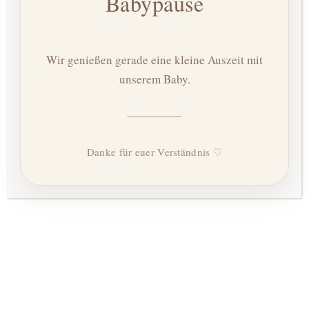
Babypause
Wochenbett
Wir genießen gerade eine kleine Auszeit mit
unserem Baby.
Kontakt
UNTERNEHMEN
Über mich
Danke für euer Verständnis ♡
AGB
Datenschutz
Impressum
ÖFFNUNGSZEITEN
Montag–Freitag,
09:00–17:00 Uhr
Nur nach Terminvereinbarung!