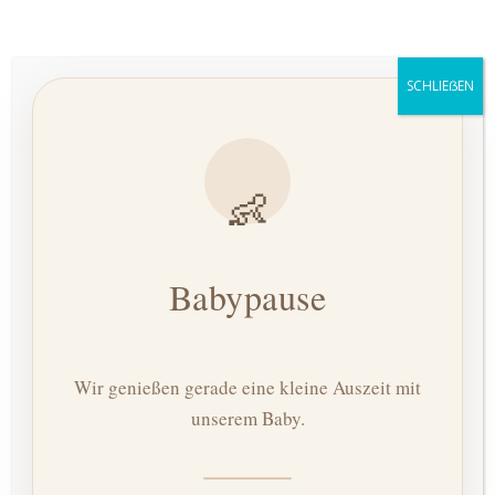
Zuschläge
Sonn- und Feiertagszuschlag 25€
SCHLIEẞEN
Materialpauschale (einmalig im
Betreuungszeitraum) 25€
Kilometergeld
👶
0,70 € / km
Babypause
Wir genießen gerade eine kleine Auszeit mit
unserem Baby.
Geburtsbegleitung