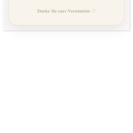
Danke für euer Verständnis ♡
spontane Entbindung
AKH/ Goldenes Kreuz/ Privatklinik Döbling (inkl.
Rufbereitschaft
(zzgl. Erstgespräch, Schwangerenvorsorge und
Wochenbettbetreuung)
2300 €
Geplanter Kaiserschnitt
AKH/ Goldenes Kreuz/ Privatklinik Döbling (inkl.
Rufbereitschaft (zzgl. Erstgespräch,
Schwangerenvorsorge und
Wochenbettbetreuung)
1800 €