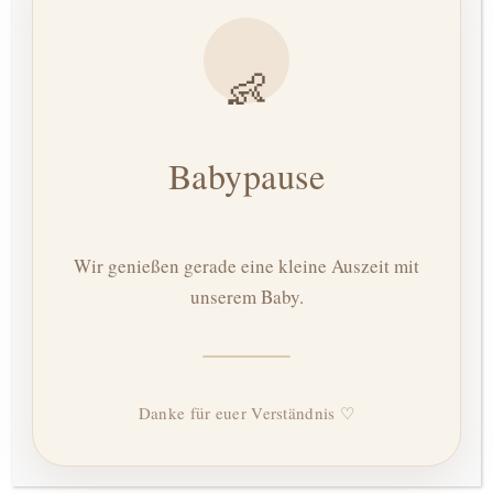
MEIST:
👶
Fragen nach deinem Befinden
^
Abhören der kindlichen Herztöne mittels Hörrohr
Babypause
^
sowie Dopton
Blutdruckmessung
^
Wir genießen gerade eine kleine Auszeit mit
unserem Baby.
Harnuntersuchung
^
Feststellen der Lage und Größenentwicklung
^
deines Babys
Danke für euer Verständnis ♡
Tipps und Tricks für
^
Schwangerschaftsbeschwerden (zum Beispiel bei